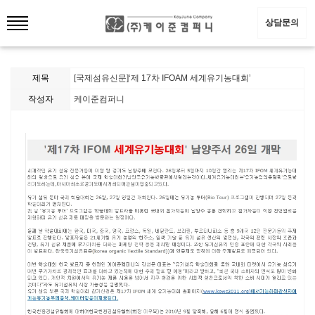
상담문의
제목
[국제섬유신문]‘제 17차 IFOAM 세계유기농대회’
작성자
케이준컴퍼니