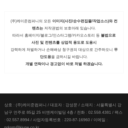
(주)케이준컴퍼니의 모든
이미지(사진/순수편집물/작업소스)와 컨
텐츠는
저작권법의 보호아래 있습니다.
따라서 홈페이지/블로그/인스타그램/카카오스토리 등
불법으로
사진 및 컨텐츠를 상업적 용도로 도용시
강력하게 처벌하거나 손해배상 청구권의 대상으로 간주하오니
무
단도용
을 금하시길 바랍니다.
개별 연락이나 경고없이 바로 처벌 하겠습니다.
상호 : (주)케이준컴퍼니 / 대표자 : 강성문 / 소재지 : 서울특별시 강
남구 언주로 85길 25 비엔케이빌딩 4층 / 전화 : 02.558.4381 / 팩스
: 02.557.8994 / 사업자등록번호 : 220-87-16960 / 이메일 :
prksm@kjune.co.kr