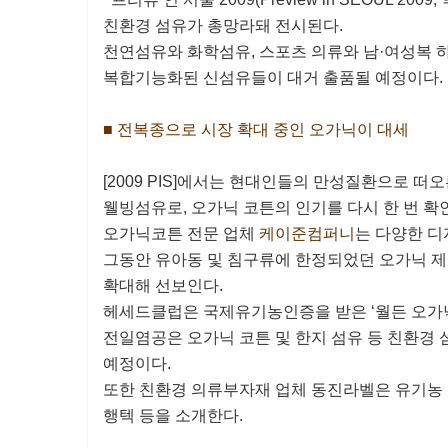
친환경 섬유가 총망라돼 전시된다.
천연섬유와 화학섬유, 스포츠 의류와 남·여성복 
복합기능화된 신섬유들이 대거 출품될 예정이다.
■ 전복종으로 시장 확대 중인 오가닉이 대세
[2009 PIS]에서는 현대인들의 만성질환으로 떠
웰빙섬유로, 오가닉 코튼의 인기를 다시 한 번 확
오가닉코튼 전문 업체
케이준컴퍼니
는 다양한 디
그동안 유아동 및 침구류에 한정되었던 오가닉 제
확대해 선보인다.
헤세드클럽은 국제유기농인증을 받은 ‘월든 오가닉
전일염공은 오가닉 코튼 및 한지 섬유 등 친환경 
예정이다.
또한 친환경 의류부자재 업체 동진라벨은 유기농
행텍 등을 소개한다.