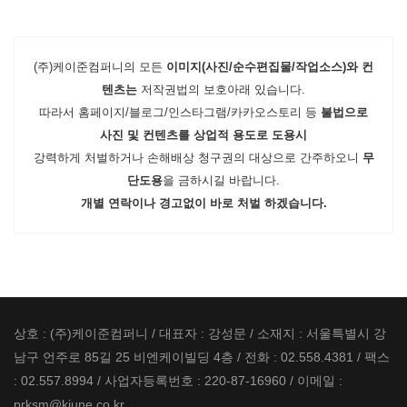
(주)케이준컴퍼니의 모든
이미지(사진/순수편집물/작업소스)와 컨
텐츠는
저작권법의 보호아래 있습니다.
따라서 홈페이지/블로그/인스타그램/카카오스토리 등
불법으로
사진 및 컨텐츠를 상업적 용도로 도용시
강력하게 처벌하거나 손해배상 청구권의 대상으로 간주하오니
무
단도용
을 금하시길 바랍니다.
개별 연락이나 경고없이 바로 처벌 하겠습니다.
상호 : (주)케이준컴퍼니 / 대표자 : 강성문 / 소재지 : 서울특별시 강
남구 언주로 85길 25 비엔케이빌딩 4층 / 전화 : 02.558.4381 / 팩스
: 02.557.8994 / 사업자등록번호 : 220-87-16960 / 이메일 :
prksm@kjune.co.kr