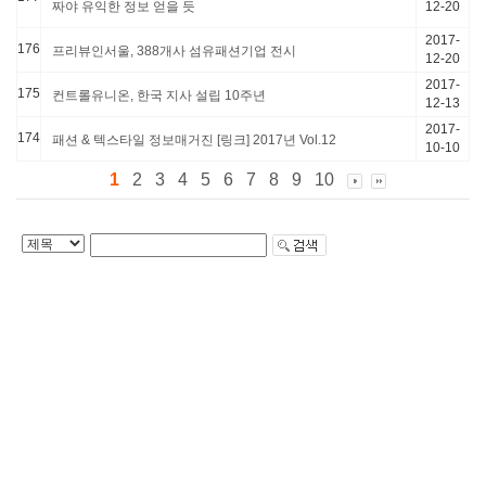
짜야 유익한 정보 얻을 듯
12-20
2017-
176
프리뷰인서울, 388개사 섬유패션기업 전시
12-20
2017-
175
컨트롤유니온, 한국 지사 설립 10주년
12-13
2017-
174
패션 & 텍스타일 정보매거진 [링크] 2017년 Vol.12
10-10
1
2
3
4
5
6
7
8
9
10