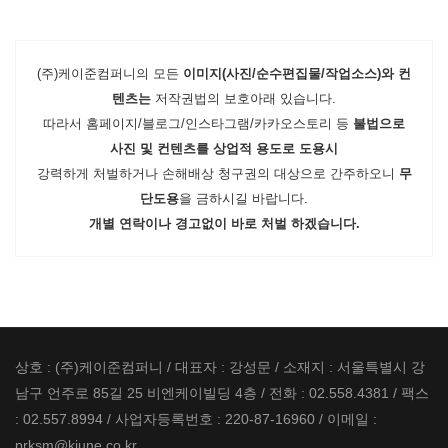
(주)케이준컴퍼니의 모든
이미지(사진/순수편집물/작업소스)와 컨
텐츠는
저작권법의 보호아래 있습니다.
따라서 홈페이지/블로그/인스타그램/카카오스토리 등
불법으로
사진 및 컨텐츠를 상업적 용도로 도용시
강력하게 처벌하거나 손해배상 청구권의 대상으로 간주하오니
무
단도용
을 금하시길 바랍니다.
개별 연락이나 경고없이 바로 처벌 하겠습니다.
상호 : (주)케이준컴퍼니 / 대표자 : 강성문 / 소재지 : 서울특별시 강
남구 언주로 85길 25 비엔케이빌딩 4층 / 전화 : 02.558.4381 / 팩스
: 02.557.8994 / 사업자등록번호 : 220-87-16960 / 이메일 :
prksm@kjune.co.kr