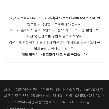
(주)케이준컴퍼니의 모든
이미지(사진/순수편집물/작업소스)와 컨
텐츠는
저작권법의 보호아래 있습니다.
따라서 홈페이지/블로그/인스타그램/카카오스토리 등
불법으로
사진 및 컨텐츠를 상업적 용도로 도용시
강력하게 처벌하거나 손해배상 청구권의 대상으로 간주하오니
무
단도용
을 금하시길 바랍니다.
개별 연락이나 경고없이 바로 처벌 하겠습니다.
상호 : (주)케이준컴퍼니 / 대표자 : 강성문 / 소재지 : 서울특별시 강
남구 언주로 85길 25 비엔케이빌딩 4층 / 전화 : 02.558.4381 / 팩스
: 02.557.8994 / 사업자등록번호 : 220-87-16960 / 이메일 :
prksm@kjune.co.kr